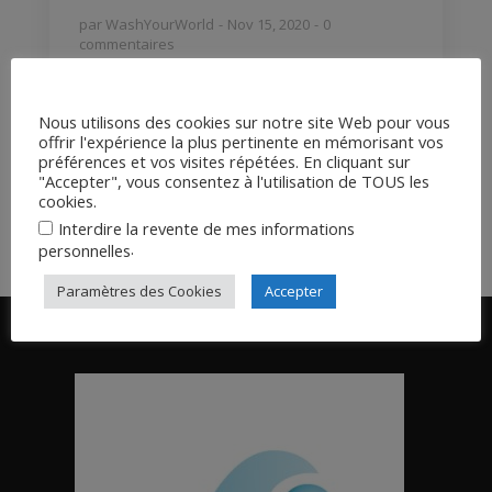
par
WashYourWorld
Nov 15, 2020
0
commentaires
Faire un don à l’équipe de Pierre Barnérias
Voir le film sur le site officiel Voir le film sur
Nous utilisons des cookies sur notre site Web pour vous
Crowdbunker Soutenez Tprod sur Tipeee...
offrir l'expérience la plus pertinente en mémorisant vos
préférences et vos visites répétées. En cliquant sur
LIRE LA SUITE
"Accepter", vous consentez à l'utilisation de TOUS les
cookies.
Interdire la revente de mes informations
.
personnelles
Paramètres des Cookies
Accepter